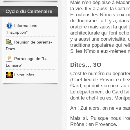
Mais n’en déplaise à Madam
la vie. Il y a aussi la Culture
Cyclo du Centenaire
Ecoutons les Nîmois eux-mê
de Tourisme : « Il y a, dans
Informations
oratoire mais aussi la qual
"Inscription"
architecturale qui font écho 
y a aussi une convivialité, u
Réunion de parents-
traditions populaires qui r
Docs
Si les Nîmois eux-mêmes n
Parrainage de "La
Dites… 3O
Lumière"
C’est le numéro du départe
Livret infos
(Chef-lieu de Province chez
Gard, qui doit son nom au c
Le département du Gard fai
dont le chef-lieu est Montpel
Ah ! Zut alors, on ne va p
Mais si. Puisque nous iron
Rhône : en Provence.