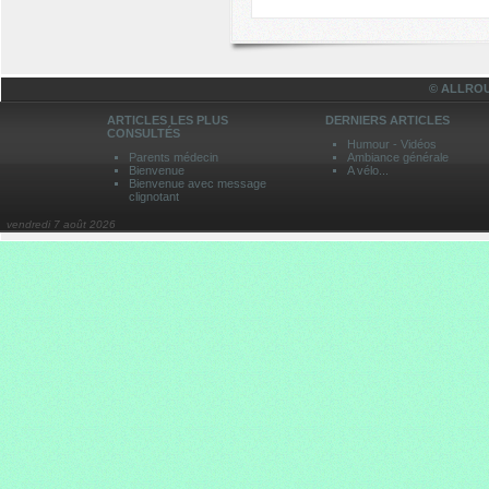
© ALLROU
ARTICLES LES PLUS
DERNIERS ARTICLES
CONSULTÉS
Humour - Vidéos
Parents médecin
Ambiance générale
Bienvenue
A vélo...
Bienvenue avec message
clignotant
vendredi 7 août 2026