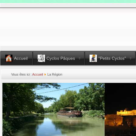
Accueil
Cyclos Pâques
"Petits Cyclos"
Vous êtes ici :
Accueil
La Région