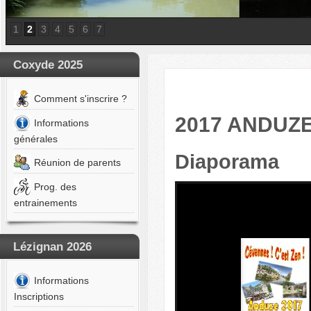
a
BERT
1
2
3
4
5
6
7
on
Coxyde 2025
A
ur
Comment s'inscrire ?
OMTE
lyn
2017 ANDUZE 
Informations
générales
A
uin
Diaporama
Réunion de parents
EST
Prog. des
a
entrainements
NEN
s
Lézignan 2026
IS
ain
Informations
CULERI
Inscriptions
éa