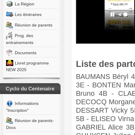
La Région
S
n
Les itinéraires
ETTONE
Réunion de parents
aël
Prog. des
EUX-
entrainements
S
n
Documents
Liste des part
UCCIO
Livret programme
las
NEW 2025
BAUMANS Béryl 4
HERBE
3E - BONTEN Mari
Cyclo du Centenaire
Bruno 4B - CL
ELE
co
DECOCQ Morgane 
Informations
DESSART Vicky 5
OUMIAN
"Inscription"
orgue
5B - ELISEO Virna
Réunion de parents-
GABRIEL Alice 3
ANS
Docs
in