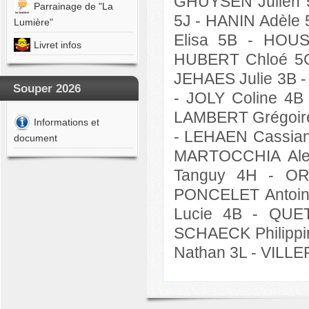
GHUYSEN Julien 
Parrainage de "La
5J - HANIN Adèle
YEN
Lumière"
o
Elisa 5B - HOU
Livret infos
OURNY
HUBERT Chloé 5C
ine
JEHAES Julie 3B 
Souper 2026
Y
-
JOLY Coline 4
ent
LAMBERT Grégoire
Informations et
OURNY
-
LEHAEN Cassian
document
MARTOCCHIA Ales
TERO
Tanguy 4H - OR
REZ
PONCELET Antoi
Lucie 4B -
QUET
ONG
las
SCHAECK Philipp
Nathan 3L -
VILLE
Y
ne
ANET
ie