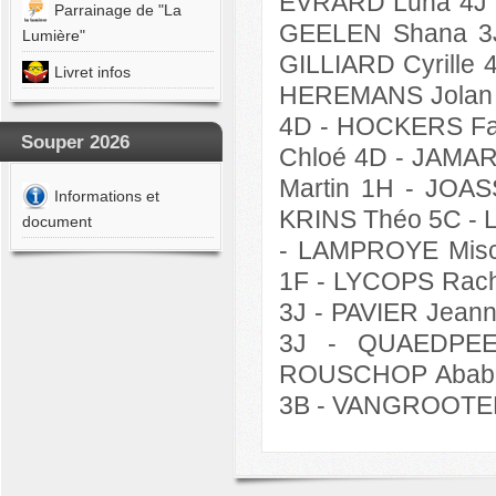
EVRARD Luna 4J -
Parrainage de "La
GEELEN Shana 3J
YEN
Lumière"
o
GILLIARD Cyrille
Livret infos
OURNY
HEREMANS Jolan 
ine
4D - HOCKERS Fa
Souper 2026
Y
Chloé 4D -
JAMAR 
ent
Martin 1H - JOA
Informations et
OURNY
KRINS Théo 5C -
document
- LAMPROYE Misc
TERO
1F - LYCOPS Rach
REZ
3J - PAVIER Jean
3J -
QUAEDPEE
ONG
las
ROUSCHOP Ababi 
3B - VANGROOTENB
Y
ne
ANET
ie