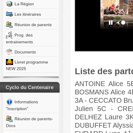
La Région
S
n
Les itinéraires
ETTONE
Réunion de parents
aël
Prog. des
EUX-
entrainements
S
n
Documents
UCCIO
Livret programme
las
NEW 2025
Liste des part
HERBE
ANTOINE Alice 5
Cyclo du Centenaire
BOSMANS Alice 4
ELE
co
3A -
CECCATO Bru
Informations
Julien 5C - CR
OUMIAN
"Inscription"
orgue
DELHEZ Laure 3K
Réunion de parents-
DUBUFFET Alyssia
ANS
Docs
in