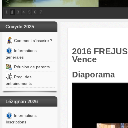
a
BERT
1
2
3
4
5
6
7
on
Coxyde 2025
A
ur
Comment s'inscrire ?
OMTE
lyn
2016 FREJUS :
Informations
Vence
générales
A
uin
Réunion de parents
Diaporama
EST
Prog. des
a
entrainements
NEN
s
Lézignan 2026
IS
ain
Informations
CULERI
Inscriptions
éa