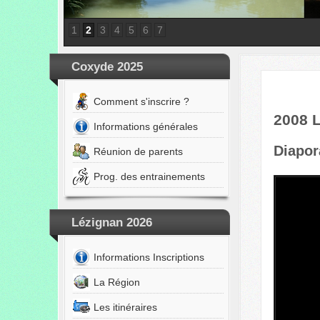
1
2
3
4
5
6
7
Coxyde 2025
Comment s'inscrire ?
2008 L
Informations générales
Diapo
Réunion de parents
Prog. des entrainements
Lézignan 2026
Informations Inscriptions
La Région
Les itinéraires