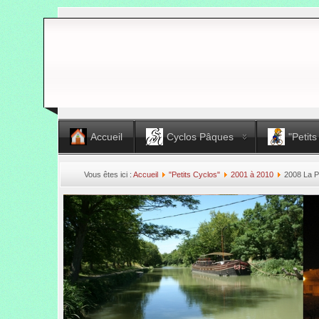
Accueil
Cyclos Pâques
"Petits
Vous êtes ici :
Accueil
"Petits Cyclos"
2001 à 2010
2008 La P