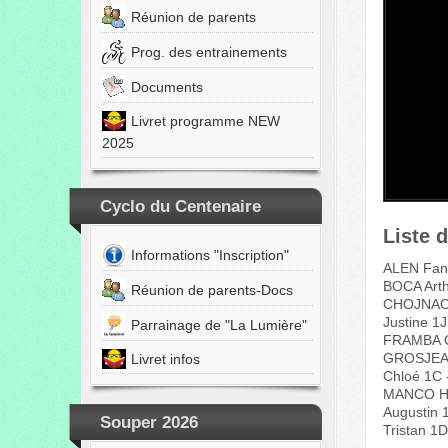
Réunion de parents
Prog. des entrainements
Documents
Livret programme NEW
2025
Cyclo du Centenaire
Liste 
Informations "Inscription"
ALEN Fann
BOCA Arth
Réunion de parents-Docs
CHOJNACK
Justine 1
Parrainage de "La Lumière"
FRAMBA C
GROSJEAN
Livret infos
Chloé 1C 
MANCO Hi
Augustin
Souper 2026
Tristan 1