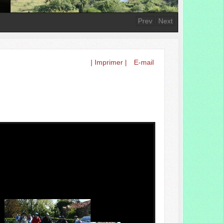
Prev
Next
| Imprimer |
E-mail