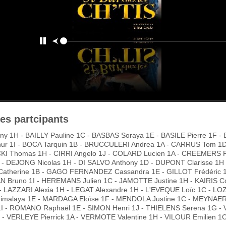
des partcipants
y 1H - BAILLY Pauline 1C - BASBAS Soraya 1E - BASILE Pierre 1F -
ur 1I - BOCA Tarquin 1B - BRUCCULERI Andrea 1A - CARRUS Tom 1D
I Thomas 1H - CIRRI Angelo 1J - COLARD Lucien 1A - CREEMERS F
J - DEJONG Nicolas 1H - DI SALVO Anthony 1D - DUPONT Clarisse 1H -
atherine 1B - GAGO FERNANDEZ Cassandra 1E - GILLOT Frédéric 1F
 Bruno 1I - HEREMANS Julien 1C - JAMOTTE Justine 1H - KAIRIS C
- LAZZARI Alexia 1H - LEGAT Alexandre 1H - L'EVEQUE Loïc 1C - LO
malaya 1E - MARDAGA Eloïse 1F - MENDOLA Justine 1C - MEYNAERT
 1I - ROMANO Raphaël 1E - SIMON Henri 1J - THIELENS Serena 1
D - VERLEYE Pierrick 1A - VERMOTE Valentine 1H - VILOUR Emilien