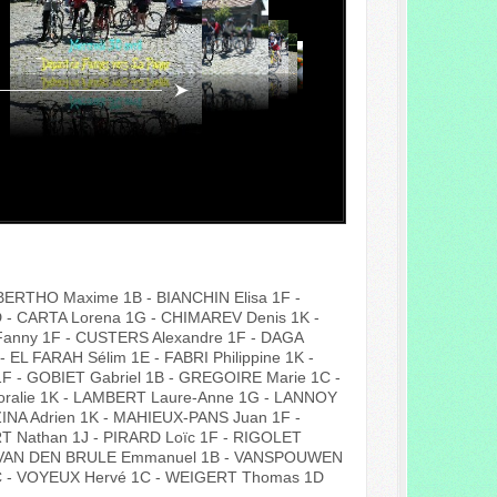
 BERTHO Maxime 1B - BIANCHIN Elisa 1F -
 - CARTA Lorena 1G - CHIMAREV Denis 1K -
anny 1F - CUSTERS Alexandre 1F - DAGA
 EL FARAH Sélim 1E - FABRI Philippine 1K -
 - GOBIET Gabriel 1B - GREGOIRE Marie 1C -
oralie 1K - LAMBERT Laure-Anne 1G - LANNOY
ZINA Adrien 1K - MAHIEUX-PANS Juan 1F -
 Nathan 1J - PIRARD Loïc 1F - RIGOLET
G - VAN DEN BRULE Emmanuel 1B - VANSPOUWEN
 1C - VOYEUX Hervé 1C - WEIGERT Thomas 1D