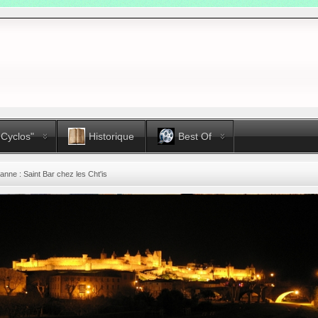
 Cyclos"
Historique
Best Of
anne : Saint Bar chez les Cht'is