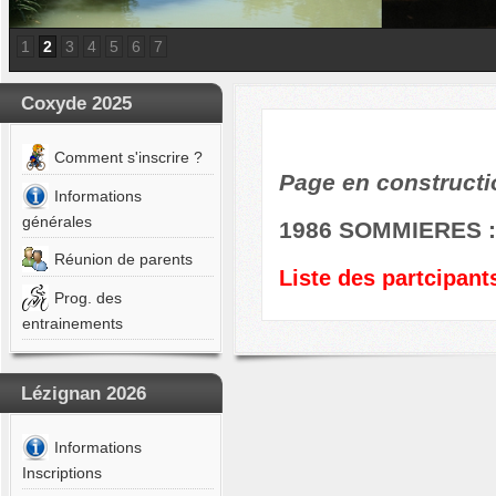
a
BERT
1
2
3
4
5
6
7
on
Coxyde 2025
A
ur
Comment s'inscrire ?
OMTE
Page en constructio
lyn
Informations
générales
A
1986 SOMMIERES : 
uin
Réunion de parents
Liste des partcipant
EST
Prog. des
a
entrainements
NEN
s
Lézignan 2026
IS
ain
Informations
CULERI
Inscriptions
éa