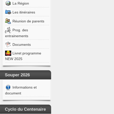
La Région
S
n
Les itinéraires
ETTONE
Réunion de parents
aël
Prog. des
EUX-
entrainements
S
n
Documents
UCCIO
Livret programme
las
NEW 2025
HERBE
Souper 2026
ELE
co
Informations et
OUMIAN
document
orgue
ANS
Cyclo du Centenaire
in