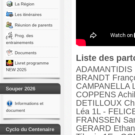
-
La Région
DELVAUX
Tom
Les itinéraires
1F
-
Réunion de parents
DENOTTE
Noémie
Prog. des
1D
entrainements
-
DRESSE
Documents
Emma
Liste des part
1F
Livret programme
-
ADAMANTIDIS B
NEW 2025
DUBRU
BRANDT Franço
Félix
1G
CAMPANELLA Li
-
Souper 2026
COPPENS Achill
DUBUFFET
Alyssia
DETILLOUX Char
Informations et
1H
Léa 1L -
FELICE
-
document
GABRIEL
FRANSSEN Samu
Alice
1H
GERARD Ethan 
Cyclo du Centenaire
-