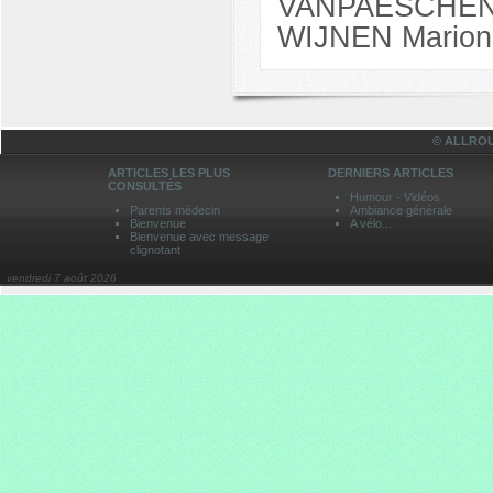
VANPAESCHEN B
VACCARA
Vincenzo
WIJNEN Marion
1J
-
LAHMOUZI
Adam
1D
© ALLROU
-
LAUREYN
ARTICLES LES PLUS
DERNIERS ARTICLES
Zoe
CONSULTÉS
Humour - Vidéos
1F
Parents médecin
Ambiance générale
Bienvenue
A vélo...
-
Bienvenue avec message
LECLERCQ
clignotant
Noa
vendredi 7 août 2026
1C
-
LIBON
Marine
1C
-
MICHALTSIS
Steve
1C
-
NICOLAI