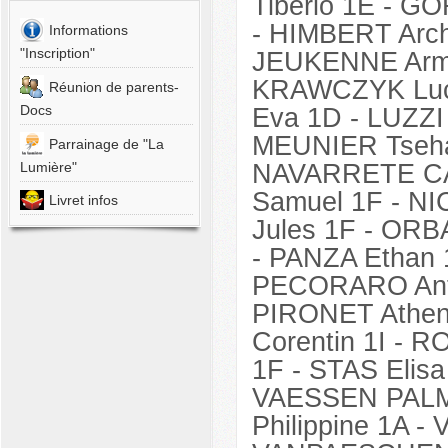
Tiberio 1E -
GOR
GOFFOY
Loredana
-
HIMBERT Arch
Informations
1K
"Inscription"
JEUKENNE Arme
-
GOREUX
KRAWCZYK Luci
Réunion de parents-
Théo
Docs
Eva 1D - LUZZI 
1C
-
MEUNIER Tseha
Parrainage de "La
HERMANS
NAVARRETE CA
Lumière"
Remi
1F
Samuel 1F - N
Livret infos
-
HERZÉ
Jules 1F -
ORBA
Lucie
-
PANZA Ethan 
1D
-
PECORARO Anto
HUBERLAND
PIRONET Athen
Clément
1H
Corentin 1I -
-
1F -
STAS Elisa
JUNGLING
Sarah
VAESSEN PALM
1J
Philippine 1A 
-
LA