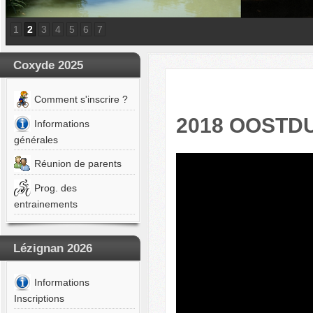
Marion
1C
-
1
2
3
4
5
6
7
BOUZALGHA
Noam
1D
Coxyde 2025
-
CAPODICI
Comment s'inscrire ?
Elisa
1H
2018 OOSTDUI
Informations
-
DALEM
générales
Benjamin
Réunion de parents
1F
-
Prog. des
DE
BOURNONVILLE
entrainements
Astrid
1H
-
Lézignan 2026
DE
SAINT
GEORGES
Informations
Oscar
Inscriptions
1C