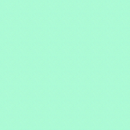
1F
-
TROMME
Meilin
1H
-
WEEKERS
Jonathan
1G