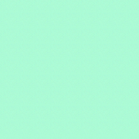
Romain
1F
-
OPDELOCHT
Léa
1F
-
PHILIS
Manon
1H
-
PIRONET
Odysseas
1C
-
PONCELET
Antoine
2L
-
SCHAECK
Philippine
2I
-
SOARES
Clara