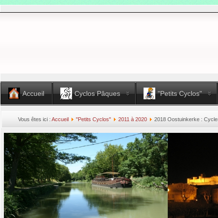
AERTS
Azzeline
2I
-
AMICO
Tom
1C
Accueil
Cyclos Pâques
"Petits Cyclos"
-
BARÉ
François
Vous êtes ici :
Accueil
"Petits Cyclos"
2011 à 2020
2018 Oostuinkerke : Cycle
1G
-
BASTIN
Tom
1C
-
BOLLINNE
Bastien
1E
-
BONTEN